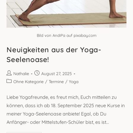
Bild von AndiPa auf pixabay.com
Neuigkeiten aus der Yoga-
Seelenoase!
Beitrags-
Beitrag
Nathalie
August 27, 2025
Autor:
veröffentlicht:
Beitrags-
Ohne Kategorie
/
Termine
/
Yoga
Kategorie:
Liebe Yogafreunde, es freut mich, Euch mitteilen zu
können, dass ich ab 18. September 2025 neue Kurse in
meiner Yoga-Seelenoase anbiete! Egal, ob Du
Anfänger- oder Mittelstufen-Schüler bist, es ist…