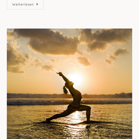
Neuigkeiten
Weiterlesen
Aus
Der
Yoga-
Seelenoase!