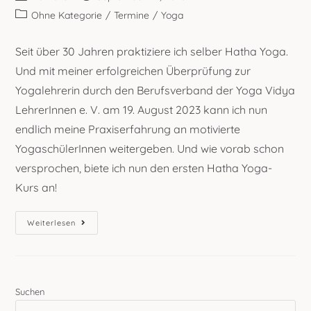
Autor:
veröffentlicht:
Beitrags-
Ohne Kategorie
/
Termine
/
Yoga
Kategorie:
Seit über 30 Jahren praktiziere ich selber Hatha Yoga.
Und mit meiner erfolgreichen Überprüfung zur
Yogalehrerin durch den Berufsverband der Yoga Vidya
LehrerInnen e. V. am 19. August 2023 kann ich nun
endlich meine Praxiserfahrung an motivierte
YogaschülerInnen weitergeben. Und wie vorab schon
versprochen, biete ich nun den ersten Hatha Yoga-
Kurs an!
Yogakurs
Weiterlesen
Für
Die
Innere
Mitte
–
Kursbeginn
Am
Suchen
05.
Oktober