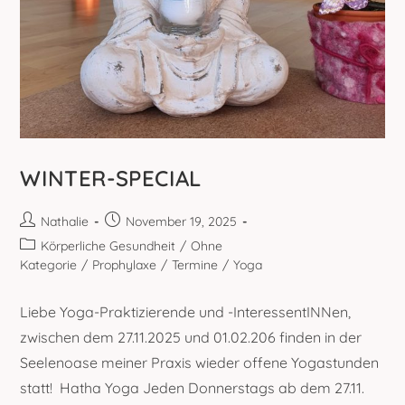
WINTER-SPECIAL
Beitrags-
Beitrag
Nathalie
November 19, 2025
Autor:
veröffentlicht:
Beitrags-
Körperliche Gesundheit
/
Ohne
Kategorie:
Kategorie
/
Prophylaxe
/
Termine
/
Yoga
Liebe Yoga-Praktizierende und -InteressentINNen,
zwischen dem 27.11.2025 und 01.02.206 finden in der
Seelenoase meiner Praxis wieder offene Yogastunden
statt! Hatha Yoga Jeden Donnerstags ab dem 27.11.