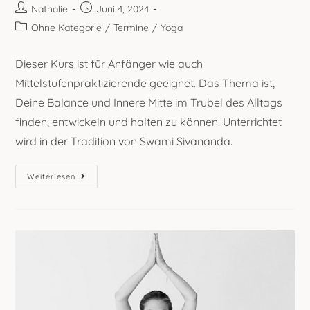
Beitrags-
Beitrag
Nathalie
Juni 4, 2024
Autor:
veröffentlicht:
Beitrags-
Ohne Kategorie
/
Termine
/
Yoga
Kategorie:
Dieser Kurs ist für Anfänger wie auch
Mittelstufenpraktizierende geeignet. Das Thema ist,
Deine Balance und Innere Mitte im Trubel des Alltags
finden, entwickeln und halten zu können. Unterrichtet
wird in der Tradition von Swami Sivananda.
Neuer
Weiterlesen
Yogakurs
Ab
5.
Juni
2024