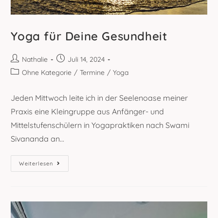
Yoga für Deine Gesundheit
Beitrags-
Beitrag
Nathalie
Juli 14, 2024
Autor:
veröffentlicht:
Beitrags-
Ohne Kategorie
/
Termine
/
Yoga
Kategorie:
Jeden Mittwoch leite ich in der Seelenoase meiner
Praxis eine Kleingruppe aus Anfänger- und
Mittelstufenschülern in Yogapraktiken nach Swami
Sivananda an...
Yoga
Weiterlesen
Für
Deine
Gesundheit