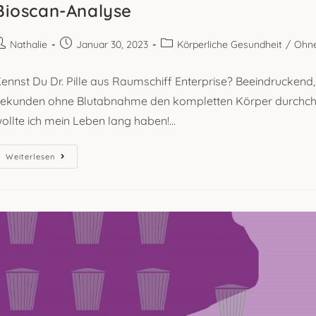
Bioscan-Analyse
eitrags-
Beitrag
Beitrags-
Nathalie
Januar 30, 2023
Körperliche Gesundheit
/
Ohne
utor:
veröffentlicht:
Kategorie:
ennst Du Dr. Pille aus Raumschiff Enterprise? Beeindruckend,
ekunden ohne Blutabnahme den kompletten Körper durchchec
ollte ich mein Leben lang haben!...
Bioscan-
Weiterlesen
Analyse