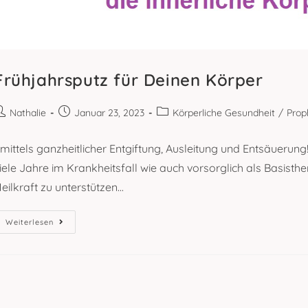
Frühjahrsputz für Deinen Körper
eitrags-
Beitrag
Beitrags-
Nathalie
Januar 23, 2023
Körperliche Gesundheit
/
Prop
utor:
veröffentlicht:
Kategorie:
..mittels ganzheitlicher Entgiftung, Ausleitung und Entsäueru
iele Jahre im Krankheitsfall wie auch vorsorglich als Basist
eilkraft zu unterstützen...
Frühjahrsputz
Weiterlesen
Für
Deinen
Körper