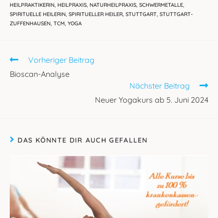
HEILPRAKTIKERIN
,
HEILPRAXIS
,
NATURHEILPRAXIS
,
SCHWERMETALLE
,
SPIRITUELLE HEILERIN
,
SPIRITUELLER HEILER
,
STUTTGART
,
STUTTGART-
ZUFFENHAUSEN
,
TCM
,
YOGA
Weitere
Vorheriger Beitrag
Artikel
Bioscan-Analyse
ansehen
Nächster Beitrag
Neuer Yogakurs ab 5. Juni 2024
DAS KÖNNTE DIR AUCH GEFALLEN